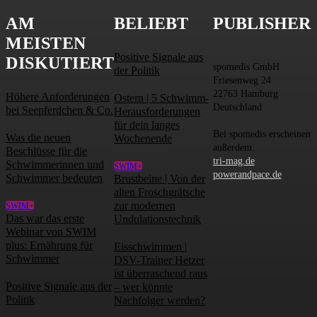
AM
BELIEBT
PUBLISHER
MEISTEN
Positive Signale aus
DISKUTIERT
spomedis GmbH
der Politik
Friesenweg 24
22763 Hamburg
Höhere Anforderungen
Ostern | 5 Schwimm-
Deutschland
bei Seepferdchen & Co.
Herausforderungen
für dein langes
Bei spomedis erscheinen
Was die neuen
Wochenende
außerdem:
Beschlüsse für die
tri-mag.de
Schwimmerinnen und
SWIM+
powerandpace.de
Schwimmer bedeuten
Brustbeine | Von der
alten Froschgrätsche
zur modernen
SWIM+
Das war das erste
Undulationstechnik
Webinar von SWIM
plus: Ernährung für
Eisschwimmen |
Schwimmer
DSV-Trainer Hetzer
ist überraschend raus
Positive Signale aus der
– wer könnte
Politik
Nachfolger werden?