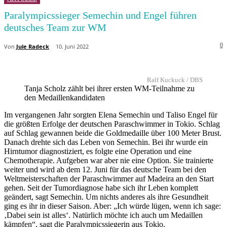
Paralympicssieger Semechin und Engel führen
deutsches Team zur WM
0
Von
Jule Radeck
10. Juni 2022
Ralf Kuckuck / DBS
Tanja Scholz zählt bei ihrer ersten WM-Teilnahme zu
den Medaillenkandidaten
Im vergangenen Jahr sorgten Elena Semechin und Taliso Engel für
die größten Erfolge der deutschen Paraschwimmer in Tokio. Schlag
auf Schlag gewannen beide die Goldmedaille über 100 Meter Brust.
Danach drehte sich das Leben von Semechin. Bei ihr wurde ein
Hirntumor diagnostiziert, es folgte eine Operation und eine
Chemotherapie. Aufgeben war aber nie eine Option. Sie trainierte
weiter und wird ab dem 12. Juni für das deutsche Team bei den
Weltmeisterschaften der Paraschwimmer auf Madeira an den Start
gehen. Seit der Tumordiagnose habe sich ihr Leben komplett
geändert, sagt Semechin. Um nichts anderes als ihre Gesundheit
ging es ihr in dieser Saison. Aber: „Ich würde lügen, wenn ich sage:
‚Dabei sein ist alles‘. Natürlich möchte ich auch um Medaillen
kämpfen“, sagt die Paralympicssiegerin aus Tokio.