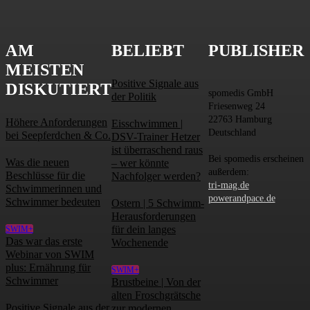
AM
BELIEBT
PUBLISHER
MEISTEN
Positive Signale aus
DISKUTIERT
spomedis GmbH
der Politik
Friesenweg 24
22763 Hamburg
Höhere Anforderungen
Eisschwimmen |
Deutschland
bei Seepferdchen & Co.
DSV-Trainer Hetzer
ist überraschend raus
Bei spomedis erscheinen
Was die neuen
– wer könnte
außerdem:
Beschlüsse für die
Nachfolger werden?
tri-mag.de
Schwimmerinnen und
powerandpace.de
Schwimmer bedeuten
Ostern | 5 Schwimm-
Herausforderungen
für dein langes
SWIM+
Das war das erste
Wochenende
Webinar von SWIM
plus: Ernährung für
SWIM+
Schwimmer
Brustbeine | Von der
alten Froschgrätsche
Positive Signale aus der
zur modernen