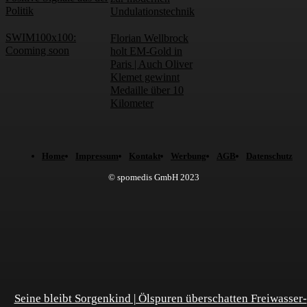
Politik
Undulationstechnik
SWIM100x100:
Florian Wellbrock
Cooming soon
holt EM-Gold in
Paris | Auch Oliver
Klemet gewinnt
Medaille über 10
Kilometer
Home
Impressum
Kontakt
Werbung
AGB
Datenschutz
© spomedis GmbH 2023
Seine bleibt Sorgenkind | Ölspuren überschatten Freiwasser-