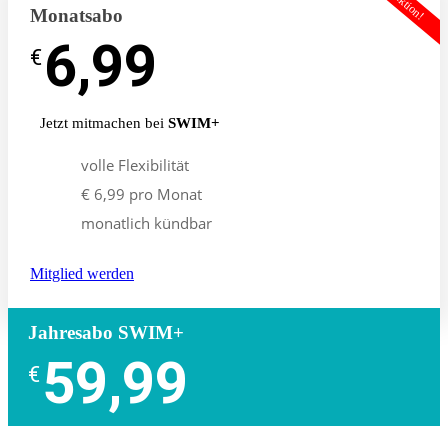
Aktion!
Monatsabo
6,99
-
€
€
Jetzt mitmachen bei
SWIM+
volle Flexibilität
€ 6,99 pro Monat
monatlich kündbar
Mitglied werden
Jahresabo SWIM+
59,99
€