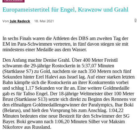
Europameistertitel für Engel, Krawzow und Grahl
0
Von
Jule Radeck
18. Mai 2021
In sechs Finals waren die Athleten des DBS am zweiten Tag der
EM im Para-Schwimmen vertreten, in fünf davon stiegen sie mit
mindestens einer Medaille aus dem Wasser.
Den Anfang machte Denise Grahl. Über 400 Meter Freistil
schwamm die 29-jährige Rostockerin in 5:37,07 Minuten
(Startklasse S7) zu Gold, nachdem sie nach 350 Metern noch fünf
Sekunden hinter Erel Halevi aus Israel lag. Auf einer starken letzten
Bahn kämpfte sich die Rostockerin an ihrer Konkurrentin vorbei
und schlug 1,17 Sekunden vor ihr an. Eine weitere Goldmedaille
gab es für Taliso Engel. Der 18-jährige Weltmeister über 100 Meter
Brust (Startklasse S13) setzte sich direkt zu Beginn des Rennens vor
den elfmaligen Goldmedaillengewinner der Paralympics, Ihar Boki
(Belarus), und hielt den Vorsprung bis zum Anschlag. 1:04,22
Minuten bedeuten eine neue Bestzeit für den Schwimmer der SG
Bayer. Boki gewann nach 1:06,20 Minuten Silber vor Maksim
Nikoforov aus Russland.