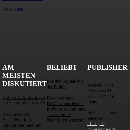
Mehr laden
AM
BELIEBT
PUBLISHER
MEISTEN
Positive Signale aus
DISKUTIERT
spomedis GmbH
der Politik
Friesenweg 24
22763 Hamburg
Höhere Anforderungen
Eisschwimmen |
Deutschland
bei Seepferdchen & Co.
DSV-Trainer Hetzer
ist überraschend raus
Bei spomedis erscheinen
Was die neuen
– wer könnte
außerdem:
Beschlüsse für die
Nachfolger werden?
tri-mag.de
Schwimmerinnen und
powerandpace.de