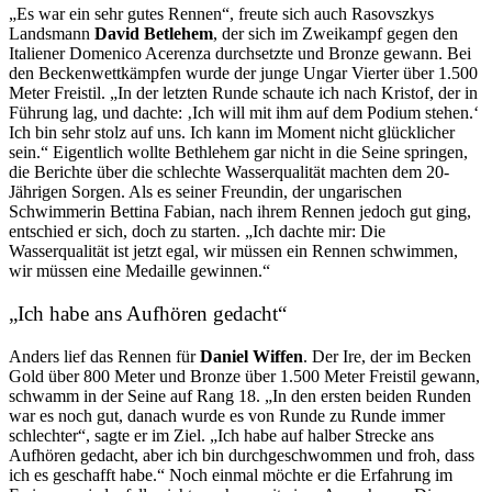
„Es war ein sehr gutes Rennen“, freute sich auch Rasovszkys
Landsmann
David Betlehem
, der sich im Zweikampf gegen den
Italiener Domenico Acerenza durchsetzte und Bronze gewann. Bei
den Beckenwettkämpfen wurde der junge Ungar Vierter über 1.500
Meter Freistil. „In der letzten Runde schaute ich nach Kristof, der in
Führung lag, und dachte: ‚Ich will mit ihm auf dem Podium stehen.‘
Ich bin sehr stolz auf uns. Ich kann im Moment nicht glücklicher
sein.“ Eigentlich wollte Bethlehem gar nicht in die Seine springen,
die Berichte über die schlechte Wasserqualität machten dem 20-
Jährigen Sorgen. Als es seiner Freundin, der ungarischen
Schwimmerin Bettina Fabian, nach ihrem Rennen jedoch gut ging,
entschied er sich, doch zu starten. „Ich dachte mir: Die
Wasserqualität ist jetzt egal, wir müssen ein Rennen schwimmen,
wir müssen eine Medaille gewinnen.“
„Ich habe ans Aufhören gedacht“
Anders lief das Rennen für
Daniel Wiffen
. Der Ire, der im Becken
Gold über 800 Meter und Bronze über 1.500 Meter Freistil gewann,
schwamm in der Seine auf Rang 18. „In den ersten beiden Runden
war es noch gut, danach wurde es von Runde zu Runde immer
schlechter“, sagte er im Ziel. „Ich habe auf halber Strecke ans
Aufhören gedacht, aber ich bin durchgeschwommen und froh, dass
ich es geschafft habe.“ Noch einmal möchte er die Erfahrung im