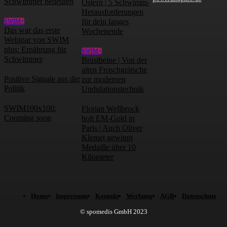
Schwimmer bedeuten
Ostern | 5 Schwimm-
Herausforderungen
für dein langes
SWIM+
Das war das erste
Wochenende
Webinar von SWIM
plus: Ernährung für
SWIM+
Schwimmer
Brustbeine | Von der
alten Froschgrätsche
Positive Signale aus der
zur modernen
Politik
Undulationstechnik
SWIM100x100:
Florian Wellbrock
Cooming soon
holt EM-Gold in
Paris | Auch Oliver
Klemet gewinnt
Medaille über 10
Kilometer
Home
Impressum
Kontakt
Werbung
AGB
Datenschutz
© spomedis GmbH 2023