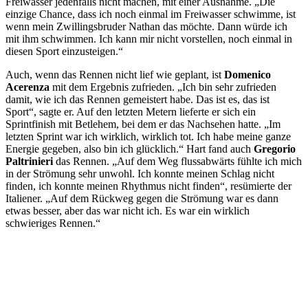
Freiwasser jedenfalls nicht machen, mit einer Ausnahme. „Die
einzige Chance, dass ich noch einmal im Freiwasser schwimme, ist
wenn mein Zwillingsbruder Nathan das möchte. Dann würde ich
mit ihm schwimmen. Ich kann mir nicht vorstellen, noch einmal in
diesen Sport einzusteigen.“
Auch, wenn das Rennen nicht lief wie geplant, ist
Domenico
Acerenza
mit dem Ergebnis zufrieden. „Ich bin sehr zufrieden
damit, wie ich das Rennen gemeistert habe. Das ist es, das ist
Sport“, sagte er. Auf den letzten Metern lieferte er sich ein
Sprintfinish mit Betlehem, bei dem er das Nachsehen hatte. „Im
letzten Sprint war ich wirklich, wirklich tot. Ich habe meine ganze
Energie gegeben, also bin ich glücklich.“ Hart fand auch
Gregorio
Paltrinieri
das Rennen. „Auf dem Weg flussabwärts fühlte ich mich
in der Strömung sehr unwohl. Ich konnte meinen Schlag nicht
finden, ich konnte meinen Rhythmus nicht finden“, resümierte der
Italiener. „Auf dem Rückweg gegen die Strömung war es dann
etwas besser, aber das war nicht ich. Es war ein wirklich
schwieriges Rennen.“