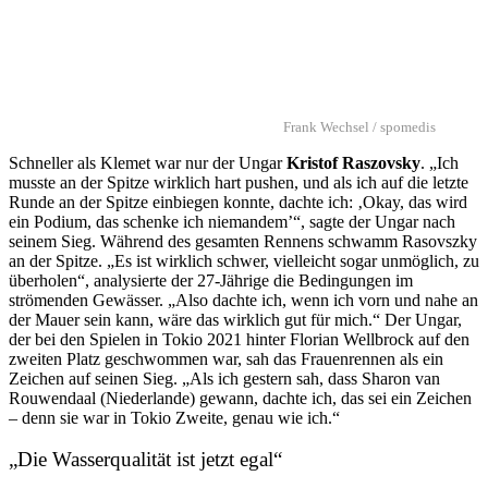
Frank Wechsel / spomedis
Schneller als Klemet war nur der Ungar
Kristof Raszovsky
. „Ich
musste an der Spitze wirklich hart pushen, und als ich auf die letzte
Runde an der Spitze einbiegen konnte, dachte ich: ‚Okay, das wird
ein Podium, das schenke ich niemandem’“, sagte der Ungar nach
seinem Sieg. Während des gesamten Rennens schwamm Rasovszky
an der Spitze. „Es ist wirklich schwer, vielleicht sogar unmöglich, zu
überholen“, analysierte der 27-Jährige die Bedingungen im
strömenden Gewässer. „Also dachte ich, wenn ich vorn und nahe an
der Mauer sein kann, wäre das wirklich gut für mich.“ Der Ungar,
der bei den Spielen in Tokio 2021 hinter Florian Wellbrock auf den
zweiten Platz geschwommen war, sah das Frauenrennen als ein
Zeichen auf seinen Sieg. „Als ich gestern sah, dass Sharon van
Rouwendaal (Niederlande) gewann, dachte ich, das sei ein Zeichen
– denn sie war in Tokio Zweite, genau wie ich.“
„Die Wasserqualität ist jetzt egal“