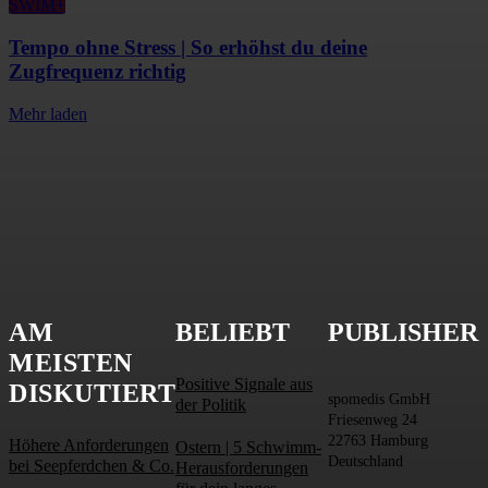
SWIM+
Tempo ohne Stress | So erhöhst du deine
Zugfrequenz richtig
Mehr laden
AM
BELIEBT
PUBLISHER
MEISTEN
Positive Signale aus
DISKUTIERT
spomedis GmbH
der Politik
Friesenweg 24
22763 Hamburg
Höhere Anforderungen
Ostern | 5 Schwimm-
Deutschland
bei Seepferdchen & Co.
Herausforderungen