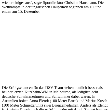
wieder einiges aus“, sagte Sportdirektor Christian Hansmann. Die
Wettkämpfe in der ungarischen Hauptstadt beginnen am 10. und
enden am 15. Dezember.
Die Erfolgschancen für das DSV-Team stehen deutlich besser als
bei der letzten Kurzbahn-WM in Melbourne, als lediglich acht
deutsche Schwimmerinnen und Schwimmer dabei waren. In
Australien holten Anna Elendt (100 Meter Brust) und Marius Kusch
(100 Meter Schmetterling) zwei Bronzemedaillen. Anders als Elendt
ist Sprinter Kusch auch dieses Mal wieder mit dabei. Zuletzt hatte er