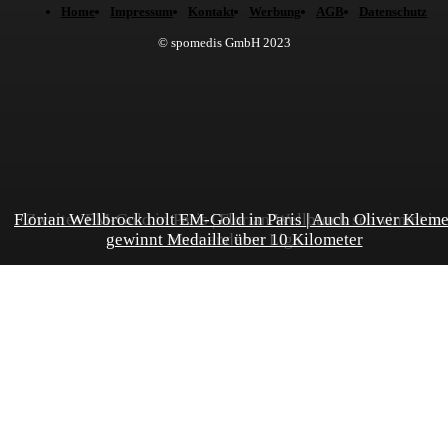
Home
Impressum
Kontakt
Werbung
AGB
Datenschutz
© spomedis GmbH 2023
Florian Wellbrock holt EM-Gold in Paris | Auch Oliver Kleme
Zweites EM-Gold in Paris | Florian Wellbrock schwimmt in
gewinnt Medaille über 10 Kilometer
einer anderen Liga