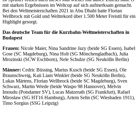
mit starken Ergebnissen im Weltcup auf sich aufmerksam gemacht.
Bei den Weltmeisterschaften 2021 in Abu Dhabi hatte Florian
Wellbrock mit Gold und Weltrekord über 1.500 Meter Freistil für ein
Highlight gesorgt.
Das deutsche Team für die Kurzbahn-Weltmeisterschaften in
Budapest
Frauen:
Nicole Maier, Nina Sandrine Jazy (beide SG Essen), Isabel
Gose (SC Magdeburg), Nina Holt (SG Mönchengladbach), Julia
Mrozinski (SCW Eschborn), Nele Schulze (SG Neukölln Berlin)
Männer:
Cedric Büssing, Marius Kusch (beide SG Essen), Ole
Braunschweig, Kaii Liam Winkler (beide SG Neukölln Berlin),
Lukas Märtens, Florian Wellbrock (beide SC Magdeburg), Sven
Schwarz, Martin Wrede (beide Waspo 98 Hannover), Melvin
Imoudu (Potsdamer SV), Lucas Matzerath (SG Frankfurt), Rafael
Miroslaw (SG HT16 Hamburg), Artem Selin (SC Wiesbaden 1911),
Timo Sorgius (SSG Leipzig)