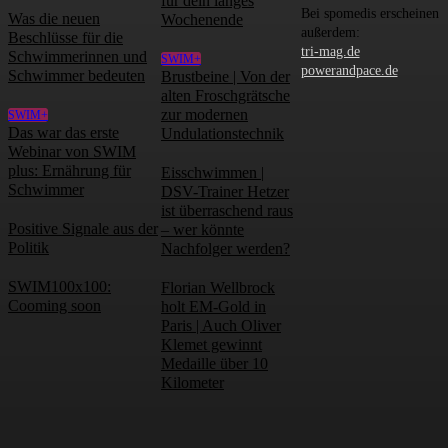
für dein langes
Bei spomedis erscheinen
Was die neuen
Wochenende
außerdem:
Beschlüsse für die
tri-mag.de
Schwimmerinnen und
SWIM+
powerandpace.de
Schwimmer bedeuten
Brustbeine | Von der
alten Froschgrätsche
zur modernen
SWIM+
Das war das erste
Undulationstechnik
Webinar von SWIM
plus: Ernährung für
Eisschwimmen |
Schwimmer
DSV-Trainer Hetzer
ist überraschend raus
Positive Signale aus der
– wer könnte
Politik
Nachfolger werden?
SWIM100x100:
Florian Wellbrock
Cooming soon
holt EM-Gold in
Paris | Auch Oliver
Klemet gewinnt
Medaille über 10
Kilometer