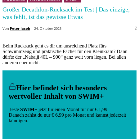
Großer Decathlon-Rucksack im Test | Das einzige,
was fehlt, ist das gewisse Etwas
0
Von
Peter Jacob
24. Oktober 2023
Beim Rucksack geht es dir um ausreichend Platz fürs
Schwimmzeug und praktische Fächer für den Kleinkram? Dann
dürfte der „Nabaiji 40L – 900“ ganz weit vorn liegen. Bei allen
anderen eher nicht.
Hier befindet sich besonders
wertvoller Inhalt von SWIM+
Teste
SWIM+
jetzt für einen Monat für nur € 1,99.
Danach zahlst du nur € 6,99 pro Monat und kannst jederzeit
kündigen.