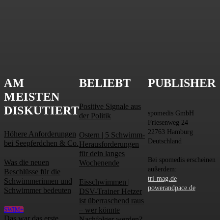
AM
BELIEBT
PUBLISHER
MEISTEN
Positive Signale aus
DISKUTIERT
spomedis GmbH
der Politik
Friesenweg 24
22763 Hamburg
Höhere Anforderungen
Ostern | 5 Schwimm-
Deutschland
bei Seepferdchen & Co.
Herausforderungen
für dein langes
Bei spomedis erscheinen
Was die neuen
Wochenende
außerdem:
Beschlüsse für die
tri-mag.de
Schwimmerinnen und
Eisschwimmen |
powerandpace.de
Schwimmer bedeuten
DSV-Trainer Hetzer
ist überraschend raus
– wer könnte
SWIM+
Das war das erste
Nachfolger werden?