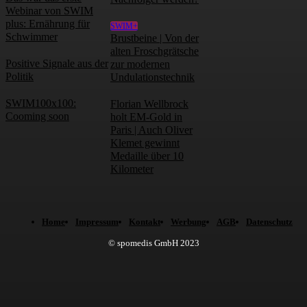
Webinar von SWIM
plus: Ernährung für
SWIM+
Schwimmer
Brustbeine | Von der
alten Froschgrätsche
Positive Signale aus der
zur modernen
Politik
Undulationstechnik
SWIM100x100:
Florian Wellbrock
Cooming soon
holt EM-Gold in
Paris | Auch Oliver
Klemet gewinnt
Medaille über 10
Kilometer
Home
Impressum
Kontakt
Werbung
AGB
Datenschutz
© spomedis GmbH 2023