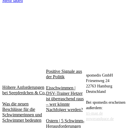
Mehr laden
AM
BELIEBT
PUBLISHER
MEISTEN
Positive Signale aus
DISKUTIERT
spomedis GmbH
der Politik
Friesenweg 24
22763 Hamburg
Höhere Anforderungen
Eisschwimmen |
Deutschland
bei Seepferdchen & Co.
DSV-Trainer Hetzer
ist überraschend raus
Bei spomedis erscheinen
Was die neuen
– wer könnte
außerdem:
Beschlüsse für die
Nachfolger werden?
tri-mag.de
Schwimmerinnen und
powerandpace.de
Schwimmer bedeuten
Ostern | 5 Schwimm-
Herausforderungen