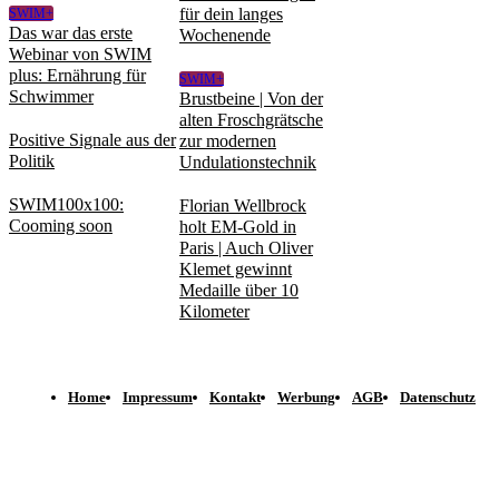
für dein langes
SWIM+
Das war das erste
Wochenende
Webinar von SWIM
plus: Ernährung für
SWIM+
Schwimmer
Brustbeine | Von der
alten Froschgrätsche
Positive Signale aus der
zur modernen
Politik
Undulationstechnik
SWIM100x100:
Florian Wellbrock
Cooming soon
holt EM-Gold in
Paris | Auch Oliver
Klemet gewinnt
Medaille über 10
Kilometer
Home
Impressum
Kontakt
Werbung
AGB
Datenschutz
© spomedis GmbH 2023