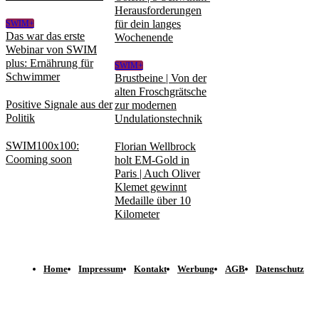
Herausforderungen
für dein langes
SWIM+
Das war das erste
Wochenende
Webinar von SWIM
plus: Ernährung für
SWIM+
Schwimmer
Brustbeine | Von der
alten Froschgrätsche
Positive Signale aus der
zur modernen
Politik
Undulationstechnik
SWIM100x100:
Florian Wellbrock
Cooming soon
holt EM-Gold in
Paris | Auch Oliver
Klemet gewinnt
Medaille über 10
Kilometer
Home
Impressum
Kontakt
Werbung
AGB
Datenschutz
© spomedis GmbH 2023