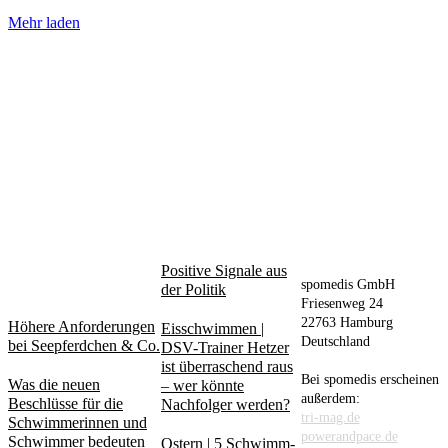
Mehr laden
AM
BELIEBT
PUBLISHER
MEISTEN
Positive Signale aus
DISKUTIERT
spomedis GmbH
der Politik
Friesenweg 24
22763 Hamburg
Höhere Anforderungen
Eisschwimmen |
Deutschland
bei Seepferdchen & Co.
DSV-Trainer Hetzer
ist überraschend raus
Bei spomedis erscheinen
Was die neuen
– wer könnte
außerdem:
Beschlüsse für die
Nachfolger werden?
tri-mag.de
Schwimmerinnen und
powerandpace.de
Schwimmer bedeuten
Ostern | 5 Schwimm-